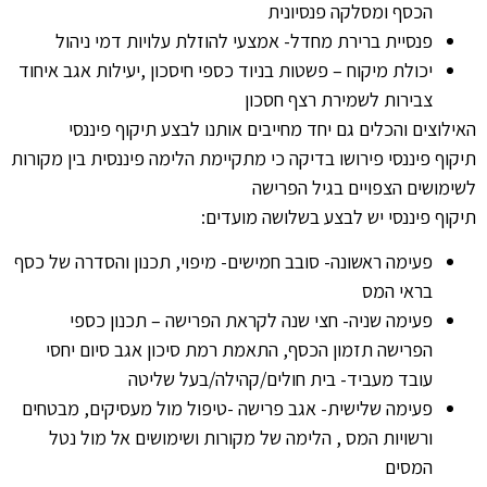
הכסף ומסלקה פנסיונית
פנסיית ברירת מחדל- אמצעי להוזלת עלויות דמי ניהול
יכולת מיקוח – פשטות בניוד כספי חיסכון ,יעילות אגב איחוד
צבירות לשמירת רצף חסכון
האילוצים והכלים גם יחד מחייבים אותנו לבצע תיקוף פיננסי
תיקוף פיננסי פירושו בדיקה כי מתקיימת הלימה פיננסית בין מקורות
לשימושים הצפויים בגיל הפרישה
תיקוף פיננסי יש לבצע בשלושה מועדים:
פעימה ראשונה- סובב חמישים- מיפוי, תכנון והסדרה של כסף
בראי המס
פעימה שניה- חצי שנה לקראת הפרישה – תכנון כספי
הפרישה תזמון הכסף, התאמת רמת סיכון אגב סיום יחסי
עובד מעביד- בית חולים/קהילה/בעל שליטה
פעימה שלישית- אגב פרישה -טיפול מול מעסיקים, מבטחים
ורשויות המס , הלימה של מקורות ושימושים אל מול נטל
המסים