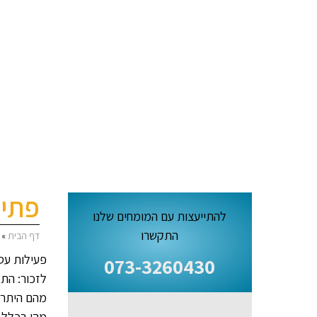
פתי
להתייעצות עם המומחים שלנו
התקשרו
דף הבית
»
פעילות עס
073-3260430
לזכור: הת
מהם היתרו
מהי בכלל 