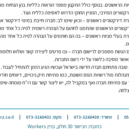
ות הראשונים. בנוסף כולל התקנון מספר הוראות כלליות בהן הנחיות מ
רקטורים המירבי, המניין החוקי הדרוש לאסיפה כללית ועוד.
ת דירקטורים ראשונים – וכאן שימו לב: חברה חייבת במינוי דירקטור
קטורים הראשונים שהתמנו לחתום על הצהרה רשמית לפיה כל אחד מהם 
ת בעלי מניות ראשונים – בה הם חותמים על הצהרה לפיה כל אחד מה
.
 הגשת מסמכים לרישום חברה – ובו פרטים ליצירת קשר ושלוש חלופו
אושר מסיבה כלשהי על ידי רשם החברות.
 טובה פתחתם חברה חדשה בישראל ועכשיו הגיע הזמן להתחיל לעבוד. 
הלות מול רשויות המס השונות, כמו פתיחת תיק ניכויים, דיווחים חו
 עם פתיחת חברה ואף במקביל לה, יש ליצור קשר עם רו"ח מומחה שיסיי
צלחה.
משרד: 073-3260430
פקס: 073-3260431
z.co.il
כתובת: הכישור 30 חולון, בניין Workers