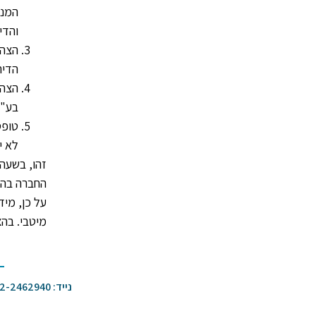
המני
והדי
הצהר
הדיר
הצהר
בע"מ
טופס
לא י
זהו, בשעה
החברה בהתנ
על כן, מיד
מיטבי. בה
נייד: 052-2462940