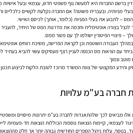
ין ברשם החברות היא למעשה גוף משפטי חדש, עצמאי ובעל אישיות מ
לי מניותיה. ובעברית פשוטה? אם החברה נקלעת לקשיים כלכליים והיא
המס – לתבוע את בעלי המניות (כלומר, אותך) לכיסם האישי.
לנצל בצורה אופטימלית וחכמה את מדרגות המס של היחיד, להעביר 
 – פיצויי הפיטורין ישולמו לך עם פטור ממס.
ן במהלך העבודה השוטפת וכן לקראת הפרישה, משיכת רווחים אופטימאל
יקון 190 ביחד עם הוראות מס הכנסה לעניין רצף מעסיקים עשוי להביא בעת
 מוטב ונמוך
יון והידע המקצועי של צוות המשרד מרוכז לטובת הלקוח לביצוע תכנו
 חברה בע"מ עלויות
 אלו מביאים לכך שלהתאגדות לחברה בע"מ יתרונות מיסויים ומשפטיים
יגוד לעצמאי, קיימות הוצאות נוספות הכוללות הוצאות חד-פעמיות לי
ד. בנוסף, עלות ניהול הספרים החודשית גבוהה יותר אך חלק מההוצאו