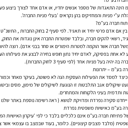
 הינה התאגדות של מספר אנשים יחדיו, או אדם אחד לצורך ביצוע פע
ת ע"י מניות והמחזיקים בהן נקראים 'בעלי מניות החברה'.
פתוח חברה בע"מ?
ד, רשאי להקים חברה, ובלבד שמטרות החברה אינן נוגדות את החוק, אי
של חברה אשר הוקמה למטרות הימורים או סחר בבני אדם). רוצה להיות
 לא אחת בפסיקה, לאדם יחיד נתון חופש בחירה לבצע את פעילותו הע
ה יהיה בעל מניות אחד (לפי סעיף 3 לחוק החברות).
ה בע"מ – יתרונות
יצד למסד את הפעילות העסקית הנה לא פשוטה, בעיקר מאחר וכמות 
עט שיקולים אגב התלבטות זו הנוגעת לשיקולים של מימון, מסים וביטו
ות ותדמית בעיני הלקוחות והמתחרים.
ייחדנו סקירה נפרדת ומדויקת לנושא ( ראה רשימה נוספת באתר שלנו
ה בע"מ כאישיות משפטית נפרדת
של פתיחת חברה בע"מ אינם כלכליים בלבד כי לפי 'עיקרון האישיות ה
פטית (מלבד מצבים קיצוניים). כלומר, בעוד שבמצב בו עצמאי אשר צו