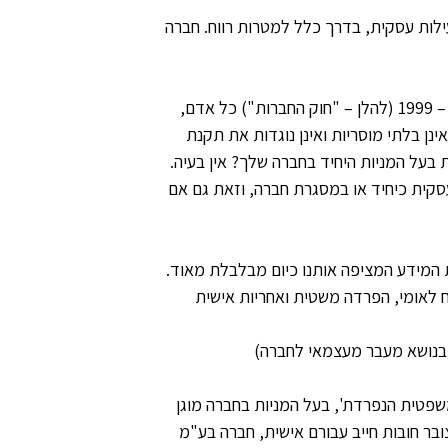
ילות עסקית, בדרך כלל למטרות רווח. חברה
כל אחד – בין אם אדם פרטי יחיד או תאגיד. לפי סעיף 2 בחוק החברות , התשנ"ט – 1999 (להלן – "חוק החברות") כל אדם,
נן בלתי מוסריות ואינן נוגדות את תקנת
 בעל המניות היחיד בחברה שלך? אין בעיה.
סקית כיחיד או במסגרת חברה, וזאת גם אם
המידע המציפה אותנו כיום מבלבלת מאוד.
ח לאומי, הפרדה משטית ואחריות אישית
 בנושא מעבר מעצמאי לחברה)
משפטית הנפרדת', בעל המניות בחברה מוגן
בר חובות חייב עבורם אישית, חברה בע"מ