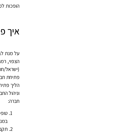
הופכות למ
איך פ
על מנת לב
הצפוי, רמ
(ישראל/חו"
פתיחת חבר
הליך פתיח
וניהול הח
חברה:
טופס
במני
תקנו