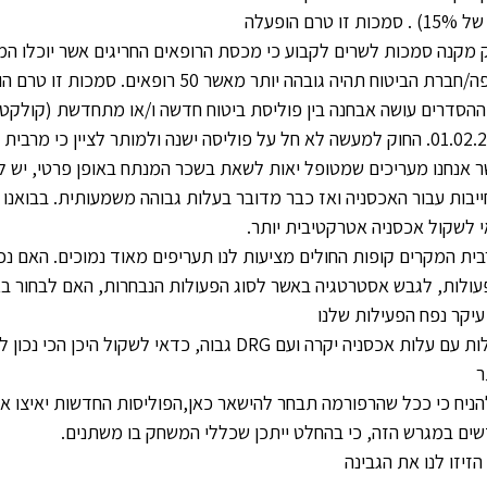
כות זו טרם הופעלה
 מקנה סמכות לשרים לקבוע כי מכסת הרופאים החריגים אשר יוכלו 
ברת הביטוח תהיה גובהה יותר מאשר 50 רופאים. סמכות זו טרם הופעלה.
ההסדרים עושה אבחנה בין פוליסת ביטוח חדשה ו/או מתחדשת (קולקטיב
פוליסה ישנה ולמותר לציין כי מרבית פוליסות הבריאות כיום הנן ישנות.
 אנחנו מעריכים שמטופל יאות לשאת בשכר המנתח באופן פרטי, יש לק
יבות עבור האכסניה ואז כבר מדובר בעלות גבוהה משמעותית. בבואנו 
 לשקול אכסניה אטרקטיבית יותר.
ית המקרים קופות החולים מציעות לנו תעריפים מאוד נמוכים. האם נכ
ולות, לגבש אסטרטגיה באשר לסוג הפעולות הנבחרות, האם לבחור בא
עיקר נפח הפעילות שלנו
פעולות עם עלות אכסניה יקרה ועם DRG גבוה, כדאי ל
ר
הניח כי ככל שהרפורמה תבחר להישאר כאן,הפוליסות החדשות יאיצו את
ים במגרש הזה, כי בהחלט ייתכן שכללי המשחק בו משתנים.
הזיזו לנו את הגבינה