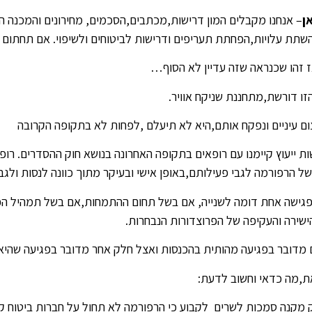
ן
– אנחנו מקבלים המון דרישות,מכתבים,הסכמים, מחירונים והמכנה ה
שתת עלויות,הפחתת תעריפים ודרישות לביטוחים ולשיפוי. אם תחתום נ
 זהו שכנראה שזה עדיין לא הסוף…
זו דורשת,מתחננת שניקח אוויר.
ום עיניים ונפקח אותם,היא לא תיעלם ,לפחות לא בתקופה הקרובה
ת ייעוץ קיימנו עם רופאים בתקופה האחרונה בנושא חוק ההסדרים. רופ
ל הרפורמה לגבי פעילותם,באופן אישי ובעיקר מתוך כוונה לנסות ולגב
פגישה אחת דומה לשנייה, אם בשל תחום ההתמחות,אם בשל תמהיל הפעי
ישירה והעקיפה של הפרוצדורות הנבחרות.
מדובר בפגיעה מהותית בהכנסות ואצל חלק אחר מדובר בפגיעה שהיא
ת,מה כדאי וחשוב לדעת:
 מקנה סמכות לשרים לקבוע כי הרפורמה לא תחול על חברות ביטוח ק