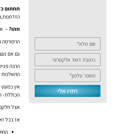
תחתום כא
הזדמנות,ה
וזהו?
– אז
הרפורמה ה
גם אם נעצ
הרבה פגישו
ההשלכות ש
אין כמעט 
חזרו אלי
הכוללת- ה
אצל חלקם 
אז בכל זא
החוק