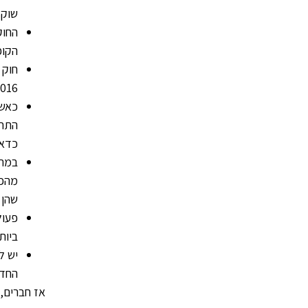
שוק של 15%) . סמ
החוק
הקופה/ח
חוק 
01.02.2016. החוק למעשה לא חל על 
כאשר
התחי
כדאי
במרב
מהפע
שהן 
ביות
יש ל
החדש
אז חברים, 