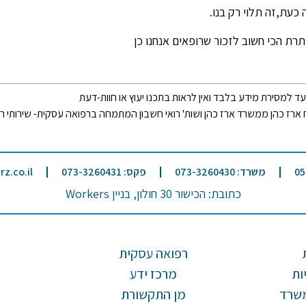
כעת,זה תלוי רק בנו.
רת הכי חשוב לזכור שרופאים אנחנו כן
ד למסירת מידע בלבד ואין לראות בתכנו יעוץ או חוות-דעת
 ארז כהן ממשרד ארז כהן ושות' רואי חשבון המתמחה ברפואה עסקית- שירותי ראיית
משרד: 073-3260430
פקס: 073-3260431
z.co.il
כתובת: הכישור 30 חולון, בניין Workers
רפואה עסקית
ות
מרכז ידע
משרד
מן התקשורת