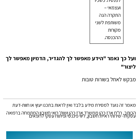
ועצמאי –
התקרה הנה
משותפת לשני
מקורות
ההכנסה.
ועל כך נאמר "הידע מאפשר לך להגדיר, הדמיון מאפשר לך
ליצור"
מבקש לאחל בשורות טובות
מאמר זה נועד למסירת מידע בלבד ואין לראות בתכנו יעוץ או חוות-דעת
הכותב, רו"ח ארז כהן ממשרד ארז כהן ושות' רואי חשבון המתמחה ברפואה
עסקית- שירותי ראיית חשבון, ליווי פיננסי ופיתוח עסקי לרופאים