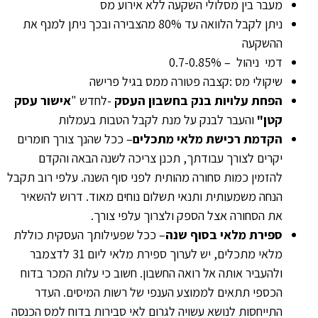
מעבר בין מסלולי השקעה ללא אירוע מס
ניתן לקבל הלוואה עד 80% מהצבירה ובכך ניתן למנף את
ההשקעה
דמי ניהול – 0.7-0.85%
שיקולי מס :קצבה פטורה ממס בגיל פרישה
הפחת עלויות בנק בחשבון העסק
-לחדש "
אישור עסק
קטן"
והעבר לבנק על מנת לקבל הטבות בעמלות
הקדמת רכישת מלאי מתכלים
– ככל שהנך צורך חומרים
יקרים לצורך עבודתך, תכנן צריכה לשנה הבאה והקדם
להזמין כמות סחורה מהותית לפני סוף השנה. עלפי רוב תקבל
הנחה משמעותית ותנאי תשלום נוחים מאוד. דרוש להשאיר
את הסחורה אצל הספק ולצרוך עלפי צורך.
ספירת מלאי בסוף שנה
– ככל שפעילותך העסקית כוללת
מלאי מתכלים, יש לערוך ספירת מלאי ליום 31 לדצמבר
ולהעביר אותה אל רואה החשבון. חשוב כי עלות המכר בדוח
הכספי תתאים לממוצע הענפי של רשות המיסים. העדר
התייחסות לנושא עשויה לגרום לאי סבירות בדוח למס הכנסה