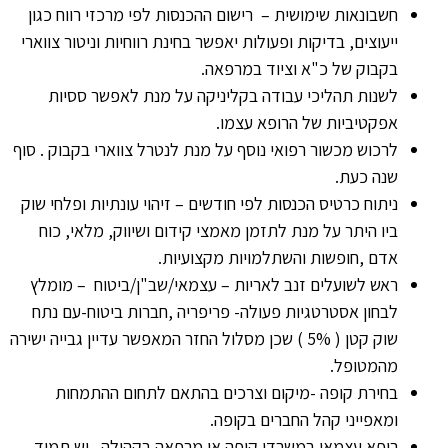
חשבונאות שימושית – רישום ההכנסות לפי מרכזי רווח כגון
ייעוצים, בדיקות ופעולות יאפשר בחינת רווחיות וניטור צווארי
בקבוק של כ"א וציוד במרפאה.
לשנות תהליכי עבודה בקליניקה על מנת לאפשר ססיות
אפקטיביות של הרופא עצמו.
לרכוש מכשור רפואי נוסף על מנת לנטרל צווארי בקבוק . סוף
שנה כעת.
ניתוח כרטיס הכנסות לפי חודשים – זיהוי עונתיות ופלחי שוק
ביו היתר על מנת לתזמן מאמצי קידום ושיווק, מלאי, כוח
אדם ,חופשות והשתלמויות מקצועיות.
ראש לשועלים זנב לאריות – עצמאי/שב"ן/ביטוח – מומלץ
לבחון אסטרטגיות פעולה- פריפריה ,חברות ביטוח-עם נתח
שוק קטן ( 5% ) שכן מסלול החזר המאפשר עדיין גבייה ישירה
מהמטופל.
בחירת קופה -מיקום וצרכים בהתאם לתחום ההתמחות
ומאפייני קהל החברים בקופה.
רופא עצמאי במשרדי קופה או מרפאה בקהילה.. יש תמיד