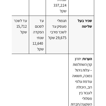
337,224
שקל
שכיר בעל
תגמולי
עד
עד לשכר
שליטה
מעסיק עד
לסכום
15,712
לשכר מירבי
הפקדה
שקל
29,675 שקל
שנתי
12,640
שקל
הערות
: יתרון
קרן השתלמות
– עלות ניהול
נמוכה, תשואה
עודפת עלפי
רוב, היכולת
לעבור בין
מסלולי
השקעה/חברות