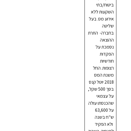
ביטוח/בתי
השקעות ללא
אירוע מס. בעל
שליטה
בחברה- התרת
ההוצאה
נסמכת על
הפקדות
חודשיות
רצופות. החל
משנת המס
2018 יוטל קנס
בסך 500 שקל,
על עצמאי
שהכנסתו עולה
על 63,600
ש"ח בשנה
ולא הפקיד
לפנסיה. כשכיר